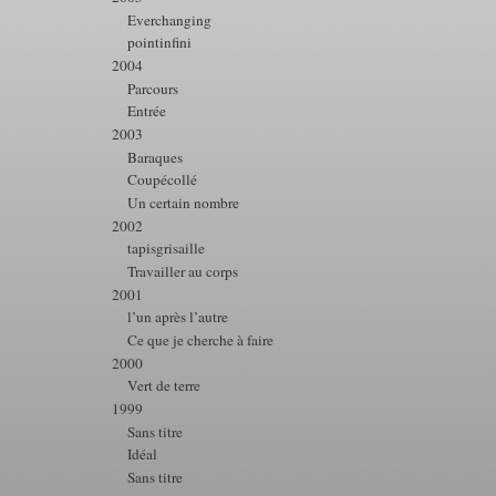
Everchanging
pointinfini
2004
Parcours
Entrée
2003
Baraques
Coupécollé
Un certain nombre
2002
tapisgrisaille
Travailler au corps
2001
l’un après l’autre
Ce que je cherche à faire
2000
Vert de terre
1999
Sans titre
Idéal
Sans titre