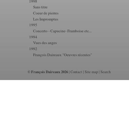
1998
Sans titre
Coeur de pierres
Les Impromptus
1995
Concerto - Capucine- Framboise etc...
1994
Vues des anges
1992
François Daireaux "Oeuvres récentes"
© François Daireaux 2026
|
Contact
|
Site map
|
Search