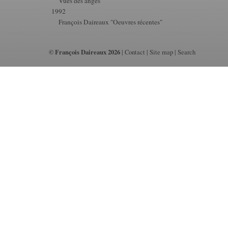
Vues des anges
1992
François Daireaux "Oeuvres récentes"
© François Daireaux 2026
|
Contact
|
Site map
|
Search