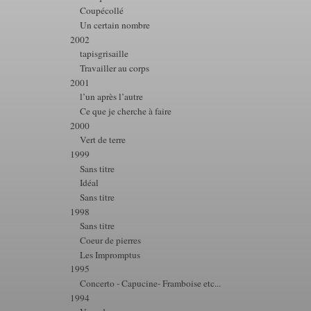
Coupécollé
Un certain nombre
2002
tapisgrisaille
Travailler au corps
2001
l’un après l’autre
Ce que je cherche à faire
2000
Vert de terre
1999
Sans titre
Idéal
Sans titre
1998
Sans titre
Coeur de pierres
Les Impromptus
1995
Concerto - Capucine- Framboise etc...
1994