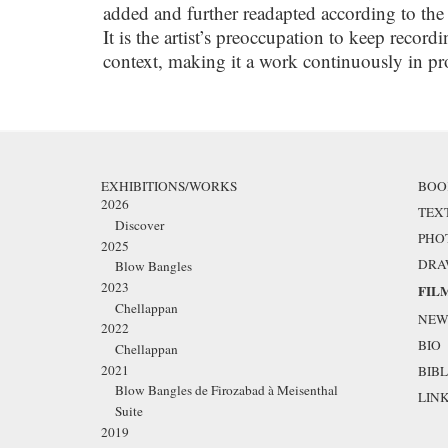
added and further readapted according to the 
It is the artist’s preoccupation to keep record
context, making it a work continuously in pr
EXHIBITIONS/WORKS
BOO
2026
TEX
Discover
PHO
2025
DRA
Blow Bangles
2023
FIL
Chellappan
NEW
2022
BIO
Chellappan
2021
BIBL
Blow Bangles de Firozabad à Meisenthal
LIN
Suite
2019