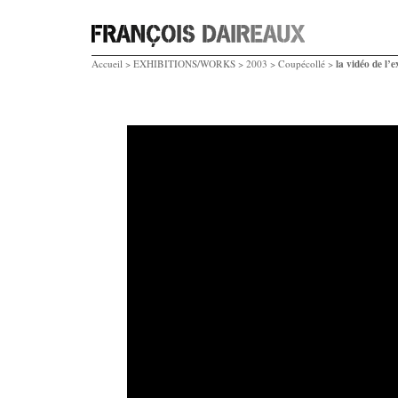
la vidéo de l’e
Accueil
>
EXHIBITIONS/WORKS
>
2003
>
Coupécollé
>
Video
Player