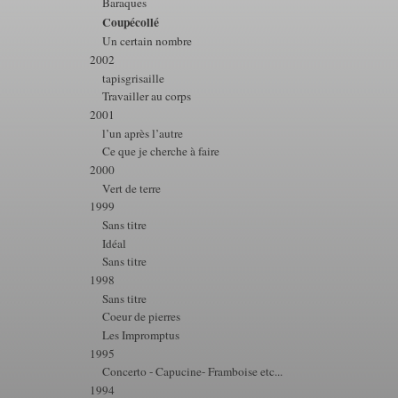
Baraques
Coupécollé
Un certain nombre
2002
tapisgrisaille
Travailler au corps
2001
l’un après l’autre
Ce que je cherche à faire
2000
Vert de terre
1999
Sans titre
Idéal
Sans titre
1998
Sans titre
Coeur de pierres
Les Impromptus
1995
Concerto - Capucine- Framboise etc...
1994