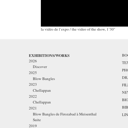
la vidéo de l’expo / the video of the show, 1’30"
EXHIBITIONS/WORKS
BO
2026
TE
Discover
PH
2025
DR
Blow Bangles
2023
FI
Chellappan
NE
2022
BI
Chellappan
BI
2021
Blow Bangles de Firozabad à Meisenthal
LI
Suite
2019