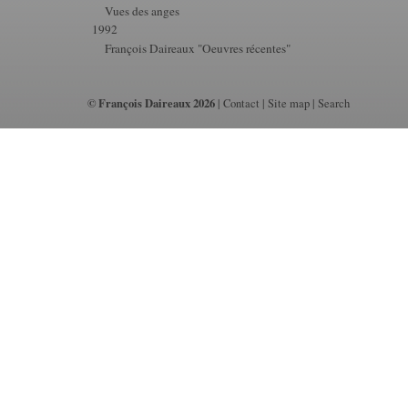
Vues des anges
1992
François Daireaux "Oeuvres récentes"
© François Daireaux 2026
|
Contact
|
Site map
|
Search