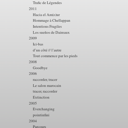
Trafic de Légendes
2011
Hacia el Am(o)ur
Hommage à Chellappan
Intentions Fragiles
Los sueños de Daireaux
2009
Ici-bas
d’un côté // l’autre
Tout commence par les pieds
2008
Goodbye
2006
raccorder, tracer
Le salon marocain
tracer, raccorder
Extinction
2005
Everchanging
pointinfini
2004
Parcours