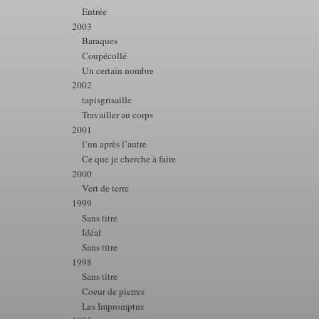
Entrée
2003
Baraques
Coupécollé
Un certain nombre
2002
tapisgrisaille
Travailler au corps
2001
l’un après l’autre
Ce que je cherche à faire
2000
Vert de terre
1999
Sans titre
Idéal
Sans titre
1998
Sans titre
Coeur de pierres
Les Impromptus