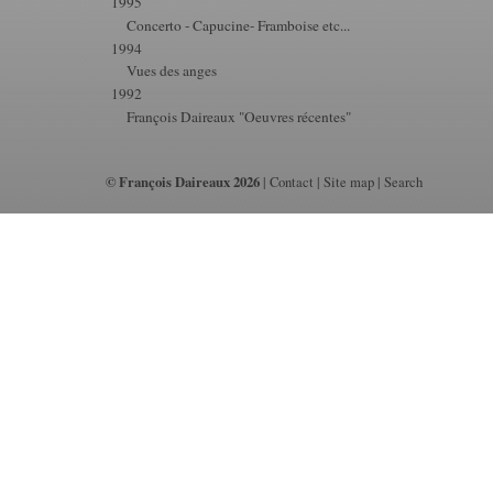
1995
Concerto - Capucine- Framboise etc...
1994
Vues des anges
1992
François Daireaux "Oeuvres récentes"
© François Daireaux 2026
|
Contact
|
Site map
|
Search