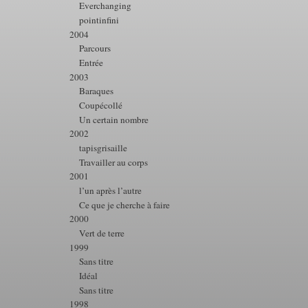
Everchanging
pointinfini
2004
Parcours
Entrée
2003
Baraques
Coupécollé
Un certain nombre
2002
tapisgrisaille
Travailler au corps
2001
l’un après l’autre
Ce que je cherche à faire
2000
Vert de terre
1999
Sans titre
Idéal
Sans titre
1998