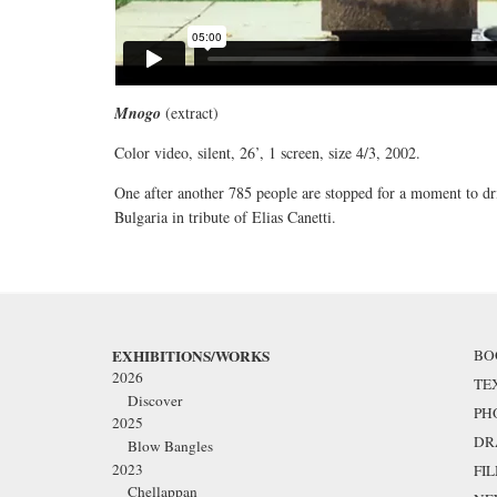
Mnogo
(extract)
Color video, silent, 26’, 1 screen, size 4/3, 2002.
One after another 785 people are stopped for a moment to d
Bulgaria in tribute of Elias Canetti.
EXHIBITIONS/WORKS
BO
2026
TE
Discover
PH
2025
DR
Blow Bangles
2023
FI
Chellappan