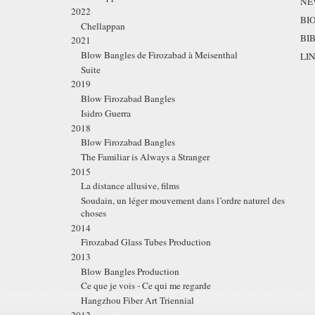
NE
2022
BI
Chellappan
BI
2021
Blow Bangles de Firozabad à Meisenthal
LI
Suite
2019
Blow Firozabad Bangles
Isidro Guerra
2018
Blow Firozabad Bangles
The Familiar is Always a Stranger
2015
La distance allusive, films
Soudain, un léger mouvement dans l’ordre naturel des
choses
2014
Firozabad Glass Tubes Production
2013
Blow Bangles Production
Ce que je vois - Ce qui me regarde
Hangzhou Fiber Art Triennial
2012