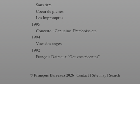
Sans titre
Coeur de pierres
Les Impromptus
1995
Concerto - Capucine- Framboise etc...
1994
Vues des anges
1992
François Daireaux "Oeuvres récentes"
© François Daireaux 2026
|
Contact
|
Site map
|
Search