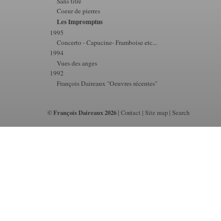
Sans titre
Coeur de pierres
Les Impromptus
1995
Concerto - Capucine- Framboise etc...
1994
Vues des anges
1992
François Daireaux "Oeuvres récentes"
© François Daireaux 2026
|
Contact
|
Site map
|
Search