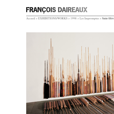
Sans titre
Accueil
>
EXHIBITIONS/WORKS
>
1998
>
Les Impromptus
>