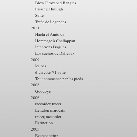
Blow Firozabad Bangles
Passing Through
Suite
Trafic de Légendes
2011
Hacia el Am(o)ur
Hommage à Chellappan
Intentions Fragiles
Los sueños de Daireaux
2009
Ici-bas
d’un côté // l’autre
Tout commence par les pieds
2008
Goodbye
2006
raccorder, tracer
Le salon marocain
tracer, raccorder
Extinction
2005
Everchanging