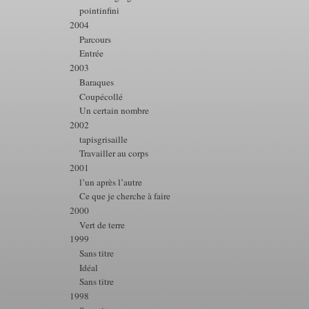
pointinfini
2004
Parcours
Entrée
2003
Baraques
Coupécollé
Un certain nombre
2002
tapisgrisaille
Travailler au corps
2001
l’un après l’autre
Ce que je cherche à faire
2000
Vert de terre
1999
Sans titre
Idéal
Sans titre
1998