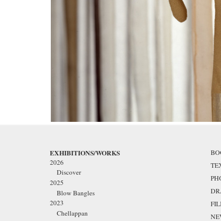
EXHIBITIONS/WORKS
BO
2026
TE
Discover
PH
2025
DR
Blow Bangles
2023
FI
Chellappan
NE