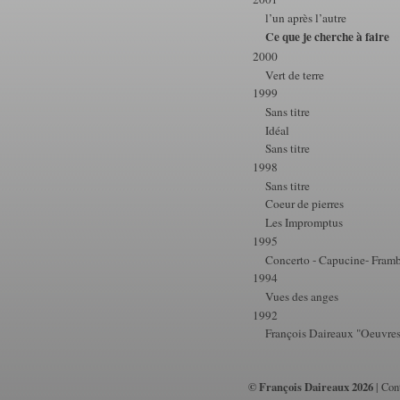
l’un après l’autre
Ce que je cherche à faire
2000
Vert de terre
1999
Sans titre
Idéal
Sans titre
1998
Sans titre
Coeur de pierres
Les Impromptus
1995
Concerto - Capucine- Frambo
1994
Vues des anges
1992
François Daireaux "Oeuvres
© François Daireaux 2026
|
Con