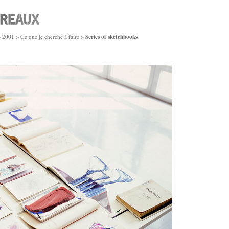
Series of sketchbooks
>
2001
>
Ce que je cherche à faire
>