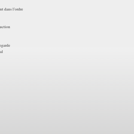
t dans l’ordre
uction
regarde
al