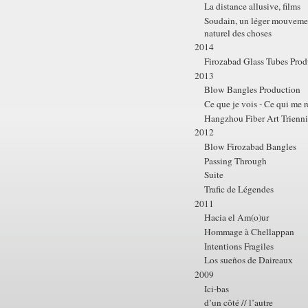
La distance allusive, films
Soudain, un léger mouvemen
naturel des choses
2014
Firozabad Glass Tubes Prod
2013
Blow Bangles Production
Ce que je vois - Ce qui me 
Hangzhou Fiber Art Trienni
2012
Blow Firozabad Bangles
Passing Through
Suite
Trafic de Légendes
2011
Hacia el Am(o)ur
Hommage à Chellappan
Intentions Fragiles
Los sueños de Daireaux
2009
Ici-bas
d’un côté // l’autre