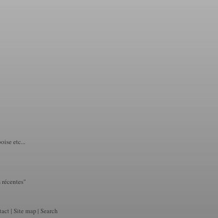
ise etc...
 récentes"
tact
|
Site map
|
Search