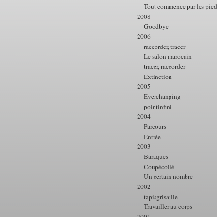
Tout commence par les pied
2008
Goodbye
2006
raccorder, tracer
Le salon marocain
tracer, raccorder
Extinction
2005
Everchanging
pointinfini
2004
Parcours
Entrée
2003
Baraques
Coupécollé
Un certain nombre
2002
tapisgrisaille
Travailler au corps
2001